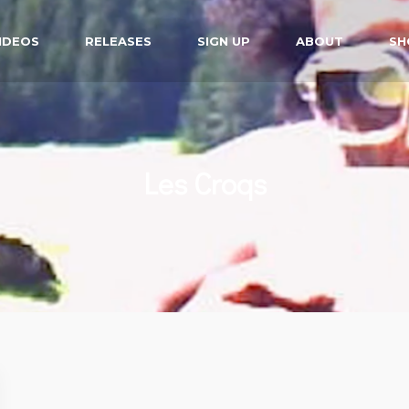
IDEOS
RELEASES
SIGN UP
ABOUT
SH
Les Croqs