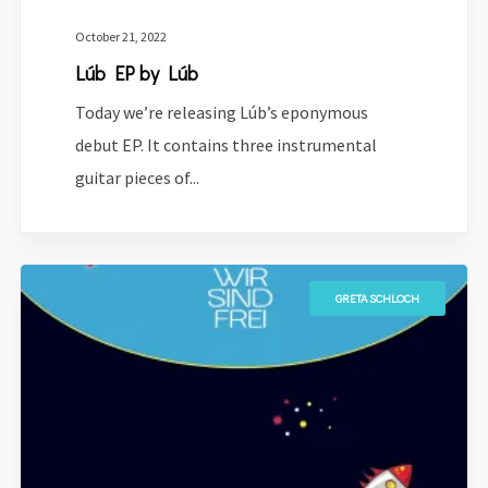
October 21, 2022
Lúb EP by Lúb
Today we’re releasing Lúb’s eponymous
debut EP. It contains three instrumental
guitar pieces of...
GRETA SCHLOCH